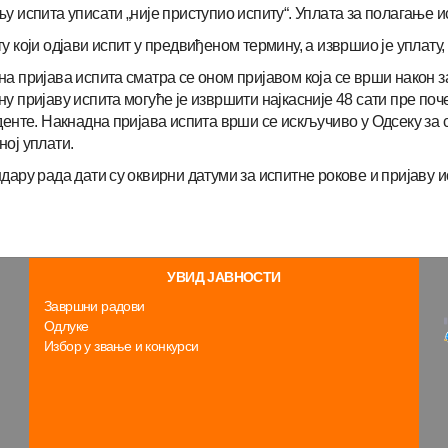
у испита уписати „није приступио испиту“. Уплата за полагање 
у који одјави испит у предвиђеном термину, а извршио је уплату,
а пријава испита сматра се оном пријавом која се врши након з
у пријаву испита могуће је извршити најкасније 48 сати пре поче
денте. Накнадна пријава испита врши се искључиво у Одсеку за
ој уплати.
дару рада дати су оквирни датуми за испитне рокове и пријаву и
УВИД ЈАВНОСТИ
Завршни радови
Одлуке
Избор у звање и конкурси