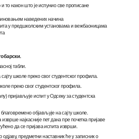
о и то након што је испунио све прописане
омбиновањем наведених начина
спита у предшколским установама и вежбаоницама
ета
тобарски.
асној табли.
сајту школе преко свог студентског профила.
школе преко свог студентског профила.
лу) пријављује испит у Одсеку за студентска
е благовремено објављује на сајту школе.
изврше најкасније пет дана пре почетка пријаве
ућено да се пријава испита изврши.
о одјаву, предметни наставник ће у записник о