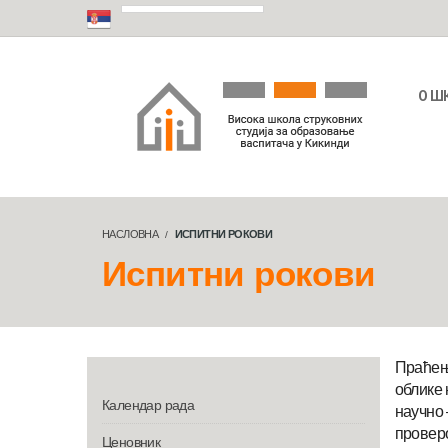
О Ш
НАСЛОВНА
ИСПИТНИ РОКОВИ
Испитни рокови
Праћењ
облике 
Календар рада
научно
провер
Ценовник