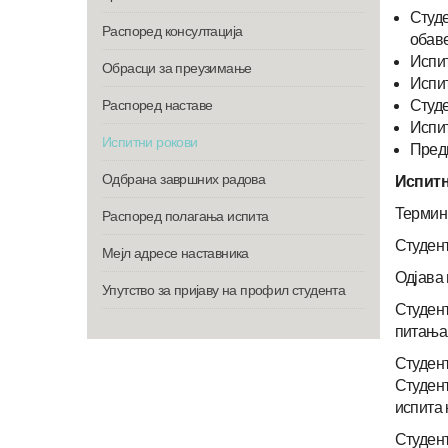
Студе
Распоред консултација
обаве
Испит
Обрасци за преузимање
Испит
Распоред наставе
Студе
Испит
Испитни рокови
Предм
Одбрана завршних радова
Испитн
Термини
Распоред полагања испита
Студент
Мeјл адресе наставника
Одјава 
Упутство за пријаву на профил студента
Студент
питања 
Студент
Студент
испита 
Студент