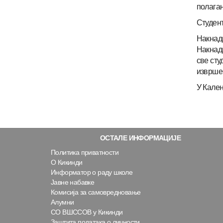
полагањ
Студент
Накнадн
Накнадн
све сту
извршен
У Кален
ОСТАЛЕ ИНФОРМАЦИЈЕ
Политика приватности
О Кикинди
Информатор о раду школе
Јавне набавке
Комисија за самовредновање
Алумни
СО ВШССОВ у Кикинди
Заштита података о личности