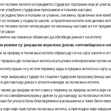
нт полаже испите из предмета студијског програма који је уписа
зе утврђене студијским програмом и планом наставе.
 је јединствен и полаже се усмено, писмено, практично или к
 се полаже у седишту школе, а практични испити или делови и
нт полаже испит непосредно по окончању наставе из тог предм
 је јаван
етни наставник је обавезан да обезбеди јавност на испиту
и рокови су: јануарски априлски, јунски, септембарски и ок
 за пријаву и полагање испита објављују се на сајту школе и огл
 пријављује полагање испита искључиво електронским путем на 
испита врши се у истом термину када и пријава испита на сајту 
 који завршава студије по старом студијском програму (вишу шко
и достављају доказ о уплати накнаде за полагање испита.
 може да пријави испит само у термину за пријаву испита који с
и на самофинансирању дужни су да накнаду за полагање испита 
како би уплата била благовремено раскњижена и тиме било омог
у који није приступио полагању испита, а претходно није изврши