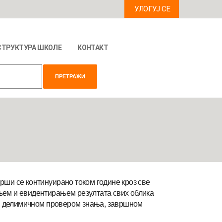
УЛОГУЈ СЕ
СТРУКТУРА ШКОЛЕ
КОНТАКТ
ши се континуирано током године кроз све
ењем и евидентирањем резултата свих облика
а, делимичном провером знања, завршном