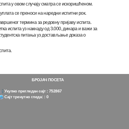
испита у овом случају сматра се искоришћеном.
 уплата се преноси на наредни испитни рок.
авршеног термина за редовну пријаву испита.
тка испита уз накнаду од 3.000, динара и важи за
 студентска питања уз достављање доказа о
спита.
БРОЈАЧ ПОСЕТА
Укупно прегледан сајт : 752867
Сајт тренутно гледа: : 0