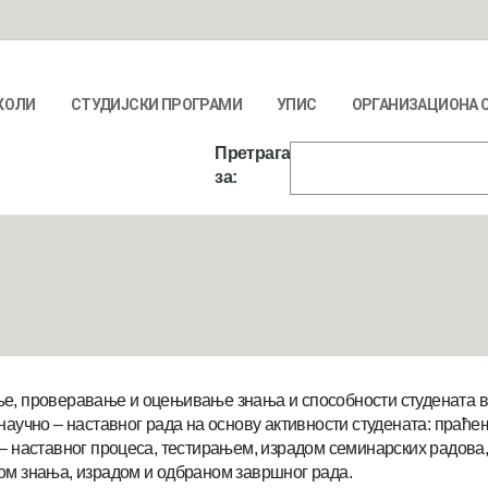
КОЛИ
СТУДИЈСКИ ПРОГРАМИ
УПИС
ОРГАНИЗАЦИОНА 
Претрага
за:
е, проверавање и оцењивање знања и способности студената вр
научно – наставног рада на основу активности студената: праћ
 – наставног процеса, тестирањем, израдом семинарских радов
ом знања, израдом и одбраном завршног рада.