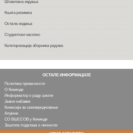
Штампана издања
Књига резимеа
Остала издања
Студентски часопис
Категоризација зборника радова
ОСТАЛЕ ИНФОРМАЦИЈЕ
Политика приватности
О Кикинди
Информатор о раду школе
Јавне набавке
Комисија за самовредновање
Алумни
СО ВШССОВ у Кикинди
Заштита података о личности