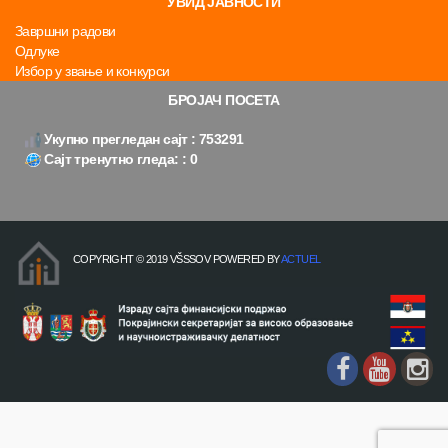
УВИД ЈАВНОСТИ
Завршни радови
Одлуке
Избор у звање и конкурси
БРОЈАЧ ПОСЕТА
Укупно прегледан сајт : 753291
Сајт тренутно гледа: : 0
COPYRIGHT © 2019 VŠSSOV POWERED BY
ACTUEL