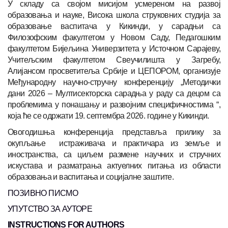
У складу са својом мисијом усмереном на развој
образовања и науке, Висока школа струковних студија за
образовање васпитача у Кикинди, у сарадњи са
Филозофским факултетом у Новом Саду, Педагошким
факултетом Бијељина Универзитета у Источном Сарајеву,
Учитељским факултетом Свеучилишта у Загребу,
Алијансом просветитеља Србије и ЦЕПОРОМ, организује
Међународну научно-стручну конференцију „Методички
дани 2026 – Мултисекторска сарадња у раду са децом са
проблемима у понашању и развојним специфичностима “,
која ће се одржати 19. септембра 2026. године у Кикинди.
Овогодишња конференција представља прилику за
окупљање истраживача и практичара из земље и
иностранства, са циљем размене научних и стручних
искустава и разматрања актуелних питања из области
образовања и васпитања и социјалне заштите.
ПОЗИВНО ПИСМО
УПУТСТВО ЗА АУТОРЕ
INSTRUCTIONS FOR AUTHORS