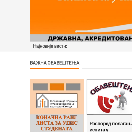
Најновије вести:
ВАЖНА ОБАВЕШТЕЊА
Распоред полагањ
испита у