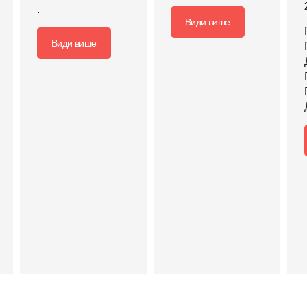
.
Види више
Види више