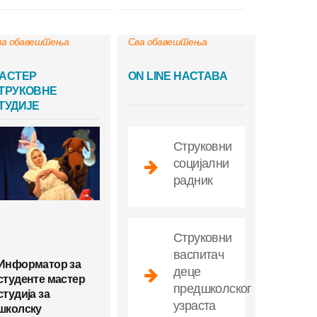
ва обавештења
Сва обавештења
АСТЕР
ON LINE НАСТАВА
ТРУКОВНЕ
ТУДИЈЕ
Струковни
социјални
радник
Струковни
васпитач
Информатор за
деце
студенте мастер
предшколског
студија за
узраста
школску