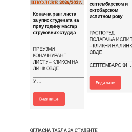
септембарском и
октобарском
Коначна ранг листа
испитном року
за упис студената на
прву годину мастер
струковних студија
РАСПОРЕД
ПОЛАГАЊА ИСПИ
– КЛИКНИ НА ЛИНК
ПРЕУЗМИ
ОВДЕ
КОНАЧНУРАНГ
_________________
ЛИСТУ – КЛИКОМ НА
СЕПТЕМБАРСКИ 
ЛИНК ОВДЕ
_______________________________________
У …
Види више
Види више
ОГЛАСНА ТАБЛА ЗА СТУДЕНТЕ