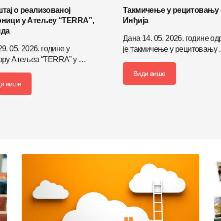
тај о реализованој
Такмичење у рецитовању 
ници у Атељеу “TERRA”,
Инђија
нда
Дана 14. 05. 2026. године о
9. 05. 2026. године у
је такмичење у рецитовању
ору Атељеа “TERRA” у …
Види више
и више
Детаљније