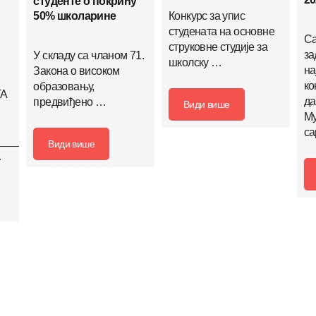
студенте о покрићу
Конкурс за упис
50% школарине
студената на основне
Са
струковне студије за
за
У складу са чланом 71.
школску …
на
Закона о високом
ко
образовању,
ТА
да
предвиђено …
Види више
Му
са
_________________________________________
Види више
…
____________________________________________________