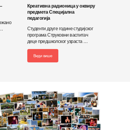
–
Креативна радионица у оквиру
предмета Специјална
педагогија
држано
Студенти друге године студијског
 …
програма Струковни васпитач
деце предшколског узраста …
Види више
Детаљније