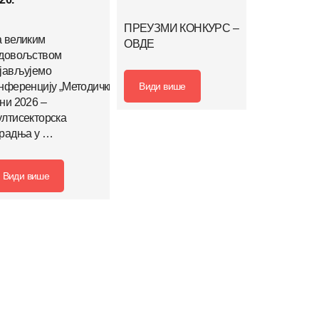
ПРЕУЗМИ КОНКУРС –
 великим
ОВДЕ
довољством
јављујемо
Види више
нференцију „Методички
ни 2026 –
лтисекторска
радња у …
Види више