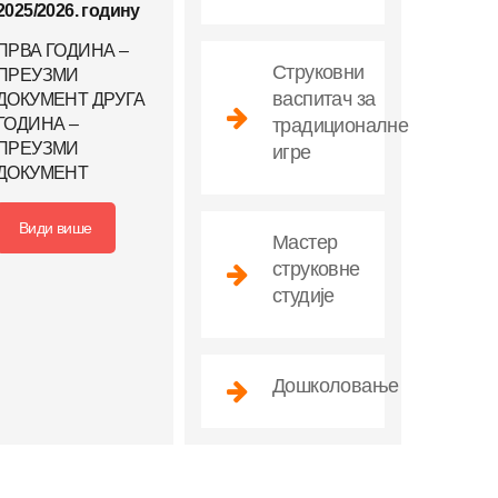
2025/2026. годину
ПРВА ГОДИНА –
Струковни
ПРЕУЗМИ
васпитач за
ДОКУМЕНТ ДРУГА
ГОДИНА –
традиционалне
ПРЕУЗМИ
игре
ДОКУМЕНТ
Види више
Мастер
струковне
студије
Дошколовање