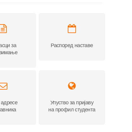
асци за
Распоред наставе
узимање
 адресе
Упуство за пријаву
тавника
на профил студента