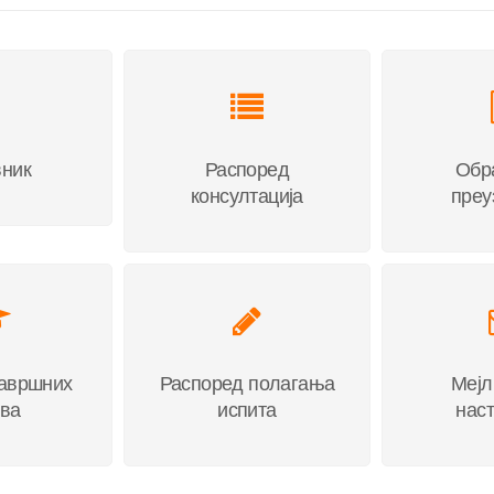
ник
Распоред
Обр
консултација
пре
авршних
Распоред полагања
Мeјл
ва
испита
нас