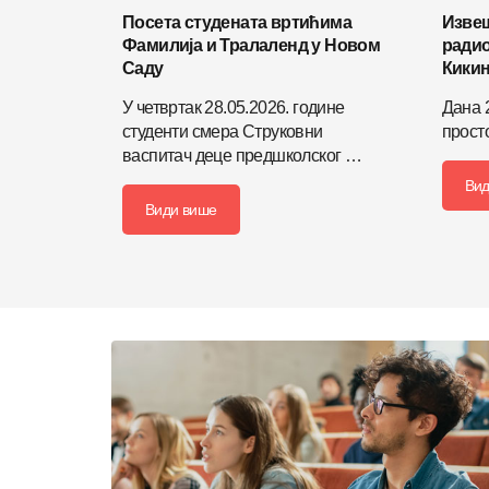
Посета студената вртићима
Извеш
Фамилија и Тралаленд у Новом
радио
Саду
Кики
У четвртак 28.05.2026. године
Дана 2
студенти смера Струковни
прост
васпитач деце предшколског …
Вид
Види више
Детаљније