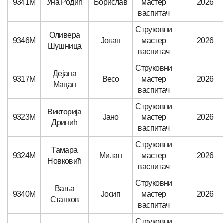
9341М
Уна Родић
Борислав
мастер
2026
васпитач
Струковни
Оливера
9346М
Јован
мастер
2026
Шушница
васпитач
Струковни
Дејана
9317М
Весо
мастер
2026
Мацан
васпитач
Струковни
Викторија
9323М
Јано
мастер
2026
Дринић
васпитач
Струковни
Тамара
9324М
Милан
мастер
2026
Новковић
васпитач
Струковни
Вања
9340М
Јосип
мастер
2026
Станков
васпитач
Струковни