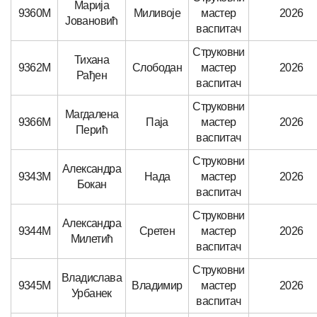
Марија
9360М
Миливоје
мастер
2026
Јовановић
васпитач
Струковни
Тихана
9362М
Слободан
мастер
2026
Рађен
васпитач
Струковни
Магдалена
9366М
Паја
мастер
2026
Перић
васпитач
Струковни
Александра
9343М
Нада
мастер
2026
Бокан
васпитач
Струковни
Александра
9344М
Сретен
мастер
2026
Милетић
васпитач
Струковни
Владислава
9345М
Владимир
мастер
2026
Урбанек
васпитач