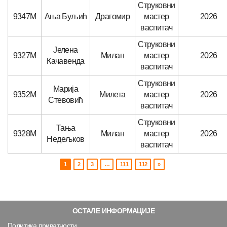
Струковни
9347М
Ања Буљић
Драгомир
мастер
2026
васпитач
Струковни
Јелена
9327М
Милан
мастер
2026
Качавенда
васпитач
Струковни
Марија
9352М
Милета
мастер
2026
Стевовић
васпитач
Струковни
Тања
9328М
Милан
мастер
2026
Недељков
васпитач
1
2
3
…
111
112
»
ОСТАЛЕ ИНФОРМАЦИЈЕ
Политика приватности