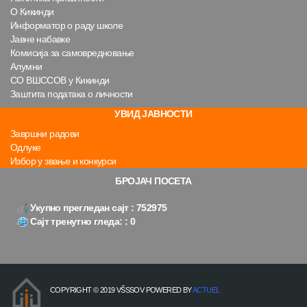
О Кикинди
Информатор о раду школе
Јавне набавке
Комисија за самовредновање
Алумни
СО ВШССОВ у Кикинди
Заштита података о личности
УВИД ЈАВНОСТИ
Завршни радови
Одлуке
Избор у звање и конкурси
БРОЈАЧ ПОСЕТА
Укупно прегледан сајт : 752975
Сајт тренутно гледа: : 0
COPYRIGHT © 2019 VŠSSOV POWERED BY
ACTUEL