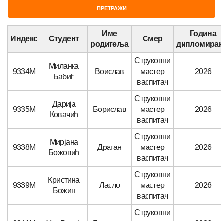
Име
Година
Индекс
Студент
Смер
родитеља
дипломира
Струковни
Миланка
9334М
Воислав
мастер
2026
Бабић
васпитач
Струковни
Дарија
9335М
Борислав
мастер
2026
Ковачић
васпитач
Струковни
Мирјана
9338М
Драган
мастер
2026
Божовић
васпитач
Струковни
Кристина
9339М
Ласло
мастер
2026
Божин
васпитач
Струковни