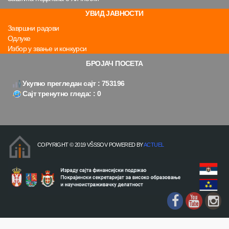
УВИД ЈАВНОСТИ
Завршни радови
Одлуке
Избор у звање и конкурси
БРОЈАЧ ПОСЕТА
Укупно прегледан сајт : 753196
Сајт тренутно гледа: : 0
COPYRIGHT © 2019 VŠSSOV POWERED BY
ACTUEL