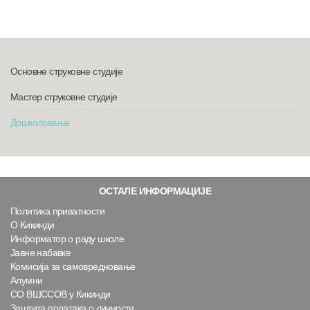
Основне струковне студије
Мастер струковне студије
Дошколовање
ОСТАЛЕ ИНФОРМАЦИЈЕ
Политика приватности
О Кикинди
Информатор о раду школе
Јавне набавке
Комисија за самовредновање
Алумни
СО ВШССОВ у Кикинди
Заштита података о личности