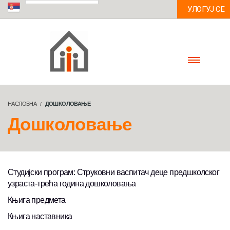
УЛОГУЈ СЕ
НАСЛОВНА
ДОШКОЛОВАЊЕ
Дошколовање
Студијски програм: Струковни васпитач деце предшколског
узраста-трећа година дошколовања
Књига предмета
Књига наставника