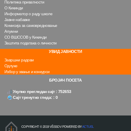
Политика приватности
О Кикинди
Информатор о раду школе
Јавне набавке
Комисија за самовредновање
Алумни
СО ВШССОВ у Кикинди
Заштита података о личности
УВИД ЈАВНОСТИ
Завршни радови
Одлуке
Избор у звање и конкурси
БРОЈАЧ ПОСЕТА
Укупно прегледан сајт : 752653
Сајт тренутно гледа: : 0
COPYRIGHT © 2019 VŠSSOV POWERED BY
ACTUEL