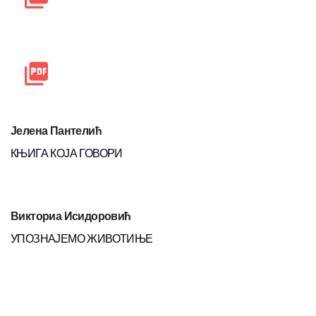
Јелена Пантелић
КЊИГА КОЈА ГОВОРИ
Викториа Исидоровић
УПОЗНАЈЕМО ЖИВОТИЊЕ