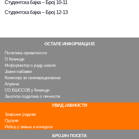
Студентска бајка – Број 10-11
Студентска бајка – Број 12-13
ОСТАЛЕ ИНФОРМАЦИЈЕ
Политика приватности
О Кикинди
Информатор о раду школе
Јавне набавке
Комисија за самовредновање
Алумни
СО ВШССОВ у Кикинди
Заштита података о личности
УВИД ЈАВНОСТИ
Завршни радови
Одлуке
Избор у звање и конкурси
БРОЈАЧ ПОСЕТА