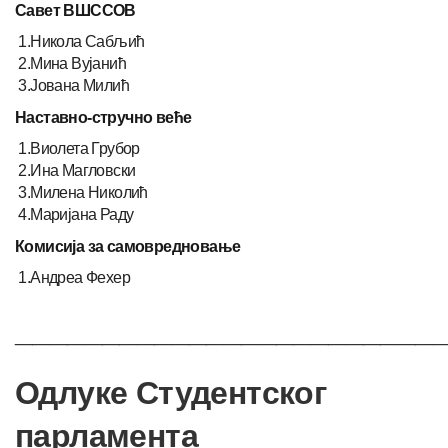
Савет ВШССОВ
1.Никола Сабљић
2.Мина Вујанић
3.Јована Милић
Наставно-стручно веће
1.Виолета Грубор
2.Ина Магловски
3.Милена Николић
4.Маријана Раду
Комисија за самовредновање
1.Андреа Фехер
________________________
Одлуке Студентског
парламента