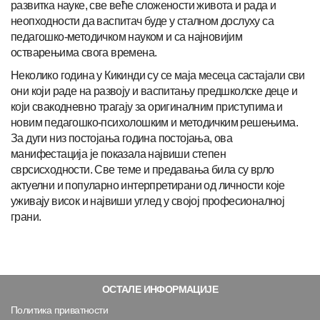
развитка науке, све веће сложености живота и рада и
неопходности да васпитач буде у сталном дослуху са
педагошко-методичком науком и са најновијим
остварењима свога времена.
Неколико година у Кикинди су се маја месеца састајали сви
они који раде на развоју и васпитању предшколске деце и
који свакодневно трагају за оригиналним приступима и
новим педагошко-психолошким и методичким решењима.
За дуги низ постојања година постојања, ова
манифестација је показала највиши степен
сврсисходности. Све теме и предавања била су врло
актуелни и популарно интерпретирани од личности које
уживају висок и највиши углед у својој професионалној
грани.
ОСТАЛЕ ИНФОРМАЦИЈЕ
Политика приватности