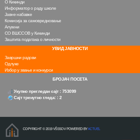
О Кикинди
Информатор о раду школе
Јавне набавке
Комисија за самовредновање
Алумни
СО ВШССОВ у Кикинди
Заштита података о личности
УВИД ЈАВНОСТИ
Завршни радови
Одлуке
Избор у звање и конкурси
БРОЈАЧ ПОСЕТА
Укупно прегледан сајт : 753099
Сајт тренутно гледа: : 2
COPYRIGHT © 2019 VŠSSOV POWERED BY
ACTUEL