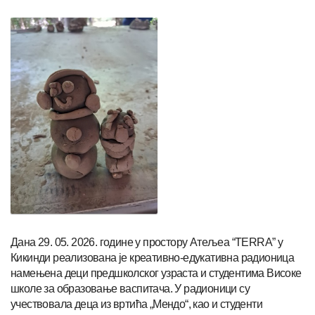
Дана 29. 05. 2026. године у простору Атељеа “TERRA” у
Кикинди реализована је креативно-едукативна радионица
намењена деци предшколског узраста и студентима Високе
школе за образовање васпитача. У радионици су
учествовала деца из вртића „Мендо“, као и студенти