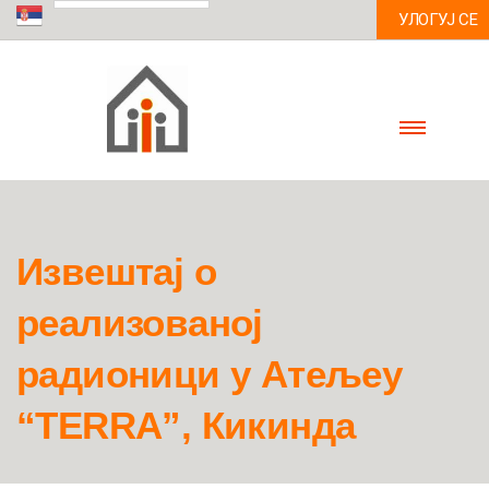
УЛОГУЈ СЕ
Извештај о
реализованој
радионици у Атељеу
“TERRA”, Кикинда