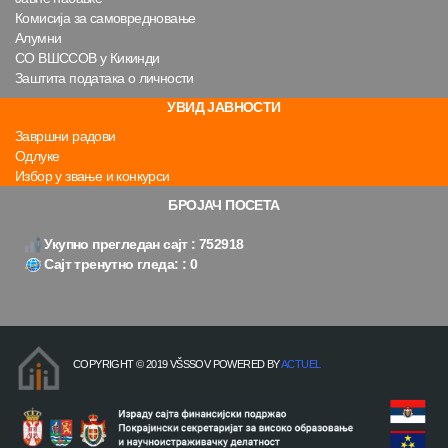
Комисија за самовредновање
Алумни
СО ВШССОВ у Кикинди
Заштита података о личности
УВИД ЈАВНОСТИ
Завршни радови
Одлуке
Избор у звање и конкурси
БРОЈАЧ ПОСЕТА
Укупно прегледан сајт : 752918
Сајт тренутно гледа: : 0
COPYRIGHT © 2019 VŠSSOV POWERED BY
ACTUEL