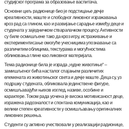
студијског програма за образовање васпитача.
Основни циљ радионице био је подстицање дечје
креативности, маште и слободног ликовног изражавања
кроз рад са глином, као и развијање сарадње између деце и
студената у заједничком стваралачком процесу. Активности
су биле осмишљене тако да кроз игру, истраживање и
експериментисање омогуће учесницима упознавање са
различитим облицима, текстурама и могућностима
обликовања глине као ликовног материјала.
Тема радионице била је израда „чудне животиње“ –
замишљеног бића насталог спајањем различитих
елемената из животињског света и дечје маште. Деца су, уз
подршку студената, обликовала јединствене фигуре,
осмишљавајући њихов изглед, називе, особине и
карактере. Током рада уочена је висока мотивисаност деце,
изражена радозналост и спонтана комуникација, као и
велики степен креативности у осмишљавању оригиналних
ликовних решења.
Студенти су активно учествовали у реализацији радионице,