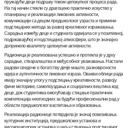
пружајући деци подршку током целокупног процеса рада.
На тај начин стекли су драгоцено практично искуство у
планирању и реализацији ликовних активности,
комуникацији са децом предшколског узраста и примени
подстицајних метода за развој креативног изражавања.
Сарадња између деце и студената одвијала се у позитивној,
подржавајућој и подстицајној атмосфери, што је значајно
допринело квалитету целокупне активности.
Радионица је реализована успешно и протекла је у духу
сарадње, стваралаштва и међусобног уважавања. Настали
радови сведоче о богатству дечје маште, разноврсности
идеја и аутентичности ликовног израза. Овакви облици рада
имају значајну улогу у подстицању креативности, развоју
фине моторике, самопоуздања и социјалних вештина код
деце, док студентима омогућавају стицање практичних
компетенција неопходних за будући професионални рад у
области предшколског васпитања и образовања.
Реализација радионице потврдила је значај повезивања
културних институција, предшколских установа и
високошколских установа у циљу стварања подстицајног