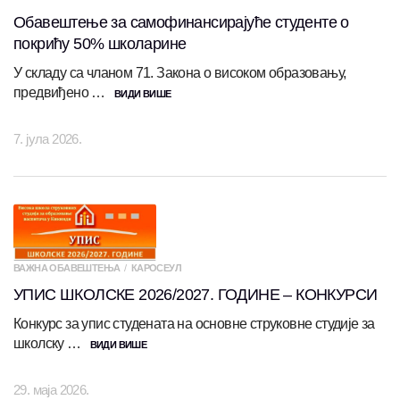
Обавештење за самофинансирајуће студенте о
покрићу 50% школарине
У складу са чланом 71. Закона о високом образовању,
предвиђено …
ВИДИ ВИШЕ
7. јула 2026.
ВАЖНА ОБАВЕШТЕЊА
КАРОСЕУЛ
УПИС ШКОЛСКЕ 2026/2027. ГОДИНЕ – КОНКУРСИ
Конкурс за упис студената на основне струковне студије за
школску …
ВИДИ ВИШЕ
29. маја 2026.