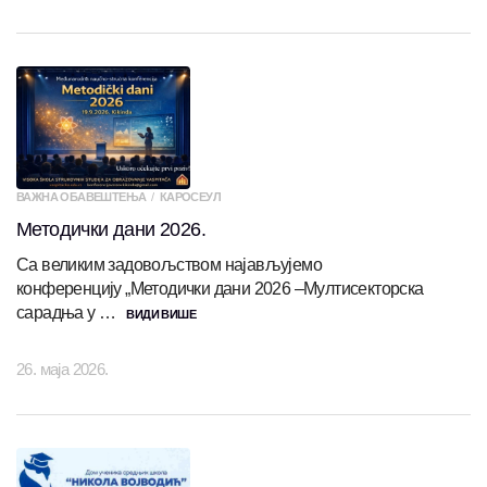
ВАЖНА ОБАВЕШТЕЊА
КАРОСЕУЛ
Методички дани 2026.
Са великим задовољством најављујемо
конференцију „Методички дани 2026 –Мултисекторска
сарадња у …
ВИДИ ВИШЕ
26. маја 2026.