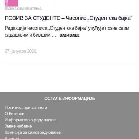
ВАЖНА ОБАВЕШТЕЊА
ПОЗИВ ЗА СТУДЕНТЕ – Часопис „Студентска бајка“
Редакција часописа „Студентска бајка“ упућује позив свим
садашњим и бившим …
ВИДИ ВИШЕ
27. јануара 2026.
ОСТАЛЕ ИНФОРМАЦИЈЕ
Политика приватности
О Кикинди
Информатор о раду школе
Јавне набавке
Комисија за самовредновање
Алумни