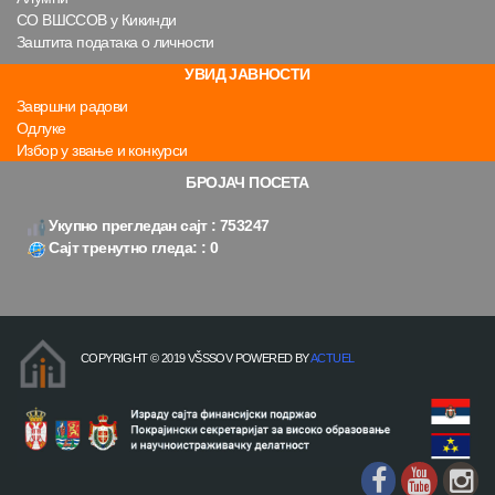
СО ВШССОВ у Кикинди
Заштита података о личности
УВИД ЈАВНОСТИ
Завршни радови
Одлуке
Избор у звање и конкурси
БРОЈАЧ ПОСЕТА
Укупно прегледан сајт : 753247
Сајт тренутно гледа: : 0
COPYRIGHT © 2019 VŠSSOV POWERED BY
ACTUEL