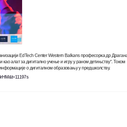
анизацији EdTech Center Western Balkans професорка др Драган
 као алат за дигитално учење и игру у раном детињству“. Током
информације о дигиталном образовању у предшколству.
8rHM&t=11197s