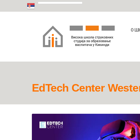
О Ш
EdTech Center Weste