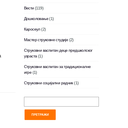
Вести
(119)
Дошколовање
(1)
Каросеул
(2)
Мастер струковне студије
(2)
Струковни васпитач деце предшколског
а
узраста
(1)
Струковни васпитач за традиционалне
игре
(1)
Струковни социјални радник
(1)