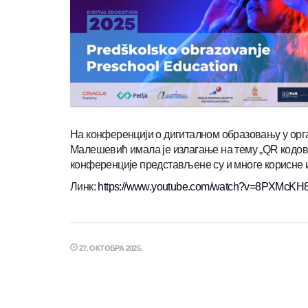
На конференцији о дигиталном образовању у орг
Малешевић имала је излагање на тему „QR кодови
конференције представљене су и многе корисне 
Линк:
https://www.youtube.com/watch?v=8PXMcKH
27. ОКТОБРА 2025.