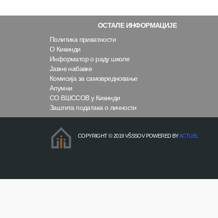
ОСТАЛЕ ИНФОРМАЦИЈЕ
Политика приватности
О Кикинди
Информатор о раду школе
Јавне набавке
Комисија за самовредновање
Алумни
СО ВШССОВ у Кикинди
Заштита података о личности
COPYRIGHT © 2019 VŠSSOV POWERED BY
ACTUEL